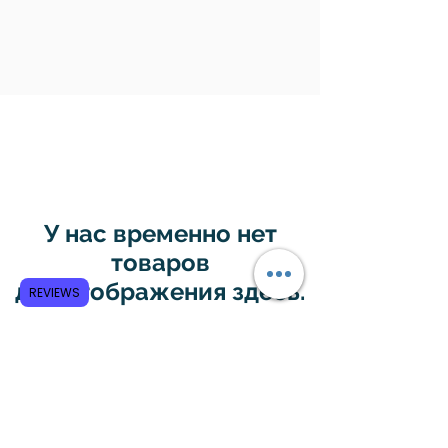
У нас временно нет
товаров
для отображения здесь.
REVIEWS
Subscribe to GCRR
Submit