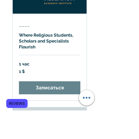
____
Where Religious Students,
Scholars and Specialists
Flourish
1 час
1
1 $
доллар
США
Записаться
REVIEWS