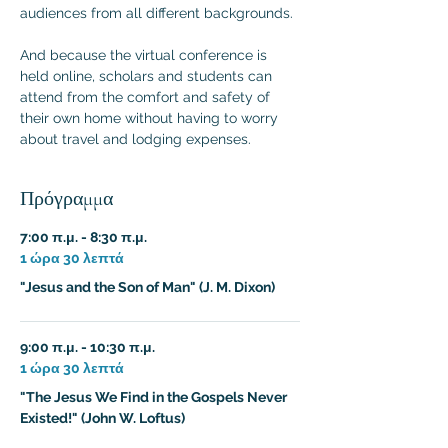
audiences from all different backgrounds.

And because the virtual conference is 
held online, scholars and students can 
attend from the comfort and safety of 
their own home without having to worry 
about travel and lodging expenses.
Πρόγραμμα
7:00 π.μ. - 8:30 π.μ.
1 ώρα 30 λεπτά
"Jesus and the Son of Man" (J. M. Dixon)
9:00 π.μ. - 10:30 π.μ.
1 ώρα 30 λεπτά
"The Jesus We Find in the Gospels Never
Existed!" (John W. Loftus)